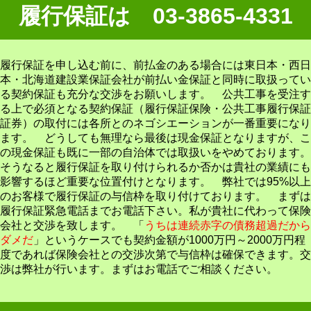
履行保証は 03-3865-4331
履行保証を申し込む前に、前払金のある場合には東日本・西日
本・北海道建設業保証会社が前払い金保証と同時に取扱ってい
る契約保証も充分な交渉をお願いします。 公共工事を受注す
る上で必須となる契約保証（履行保証保険・公共工事履行保証
証券）の取付には各所とのネゴシエーションが一番重要になり
ます。 どうしても無理なら最後は現金保証となりますが、こ
の現金保証も既に一部の自治体では取扱いをやめております。
そうなると履行保証を取り付けられるか否かは貴社の業績にも
影響するほど重要な位置付けとなります。 弊社では95%以上
のお客様で履行保証の与信枠を取り付けております。 まずは
履行保証緊急電話までお電話下さい。私が貴社に代わって保険
会社と交渉を致します。 「
うちは連続赤字の債務超過だから
ダメだ
」というケースでも契約金額が1000万円～2000万円程
度であれば保険会社との交渉次第で与信枠は確保できます。交
渉は弊社が行います。まずはお電話でご相談ください。